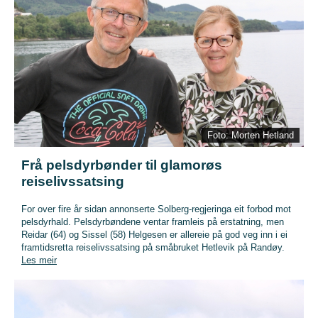
Foto: Morten Hetland
Frå pelsdyrbønder til glamorøs
reiselivssatsing
For over fire år sidan annonserte Solberg-regjeringa eit forbod mot
pelsdyrhald. Pelsdyrbøndene ventar framleis på erstatning, men
Reidar (64) og Sissel (58) Helgesen er allereie på god veg inn i ei
framtidsretta reiselivssatsing på småbruket Hetlevik på Randøy.
Les meir