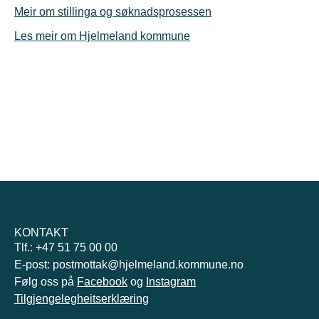
Meir om stillinga og søknadsprosessen
Les meir om Hjelmeland kommune
KONTAKT
Tlf.: +47 51 75 00 00
E-post: postmottak@hjelmeland.kommune.no
Følg oss på
Facebook
og
Instagram
Tilgjengelegheitserklæring