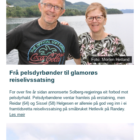
Foto: Morten Hetland
Frå pelsdyrbønder til glamorøs
reiselivssatsing
For over fire år sidan annonserte Solberg-regjeringa eit forbod mot
pelsdyrhald. Pelsdyrbøndene ventar framleis på erstatning, men
Reidar (64) og Sissel (58) Helgesen er allereie på god veg inn i ei
framtidsretta reiselivssatsing på småbruket Hetlevik på Randøy.
Les meir