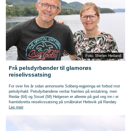
Foto: Morten Hetland
Frå pelsdyrbønder til glamorøs
reiselivssatsing
For over fire år sidan annonserte Solberg-regjeringa eit forbod mot
pelsdyrhald. Pelsdyrbøndene ventar framleis på erstatning, men
Reidar (64) og Sissel (58) Helgesen er allereie på god veg inn i ei
framtidsretta reiselivssatsing på småbruket Hetlevik på Randøy.
Les meir