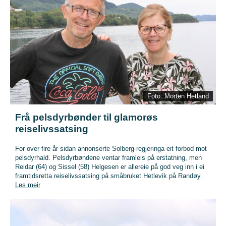
Foto: Morten Hetland
Frå pelsdyrbønder til glamorøs
reiselivssatsing
For over fire år sidan annonserte Solberg-regjeringa eit forbod mot
pelsdyrhald. Pelsdyrbøndene ventar framleis på erstatning, men
Reidar (64) og Sissel (58) Helgesen er allereie på god veg inn i ei
framtidsretta reiselivssatsing på småbruket Hetlevik på Randøy.
Les meir