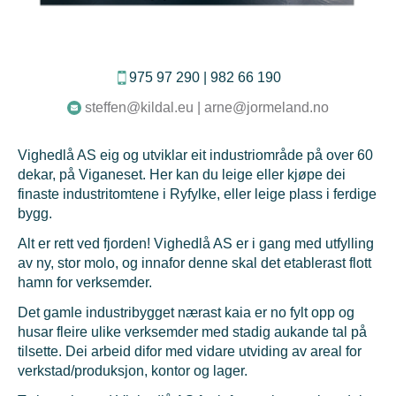
975 97 290 | 982 66 190
steffen@kildal.eu | arne@jormeland.no
Vighedlå AS eig og utviklar eit industriområde på over 60
dekar, på Viganeset. Her kan du leige eller kjøpe dei
finaste industritomtene i Ryfylke, eller leige plass i ferdige
bygg.
Alt er rett ved fjorden! Vighedlå AS er i gang med utfylling
av ny, stor molo, og innafor denne skal det etablerast flott
hamn for verksemder.
Det gamle industribygget nærast kaia er no fylt opp og
husar fleire ulike verksemder med stadig aukande tal på
tilsette. Dei arbeid difor med vidare utviding av areal for
verkstad/produksjon, kontor og lager.